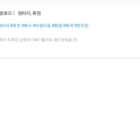
운로드 〉 판타지, 퓨전
판타지 #퓨전 #복수 #차원이동 #환생 #회귀 #먼치킨
수: 4,700
|
선호작: 140
|
좋아요: 46
|
연재글: 15