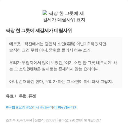
짜장 한 그릇에 제갈세가 데릴사위
에르훗 - 객잔에서는 당연히 소면(素麵) 아닌가? 하겠지만.
솔직히 그건 무림 아니, 중원을 몰라서 하는 소리.
우리가 무협지에서 많이 보았던, ‘여기 소면 한 그릇 내오시게’ 하
는 그 소면(素麵)은 실제로는 존재하지 않는 요리이다.
아니, 존재하긴 한다, 우리가 아는 그 소면이 아니라서 그렇지.
유료 〉 무협, 퓨전
#무협 #요리 #요리사 #검은머리 #동양판타지
조회수: 6,471,444
|
선호작: 22,081
|
좋아요: 220,298
|
연재글: 827