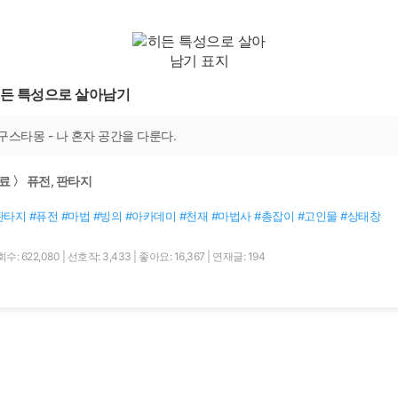
든 특성으로 살아남기
구스타몽 - 나 혼자 공간을 다룬다.
료 〉 퓨전, 판타지
판타지 #퓨전 #마법 #빙의 #아카데미 #천재 #마법사 #총잡이 #고인물 #상태창
수: 622,080
|
선호작: 3,433
|
좋아요: 16,367
|
연재글: 194