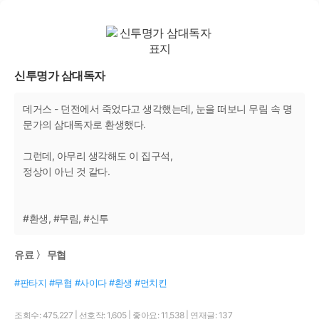
신투명가 삼대독자
데거스 - 던전에서 죽었다고 생각했는데, 눈을 떠보니 무림 속 명
문가의 삼대독자로 환생했다.
그런데, 아무리 생각해도 이 집구석,
정상이 아닌 것 같다.
#환생, #무림, #신투
유료 〉 무협
#판타지 #무협 #사이다 #환생 #먼치킨
조회수: 475,227
|
선호작: 1,605
|
좋아요: 11,538
|
연재글: 137