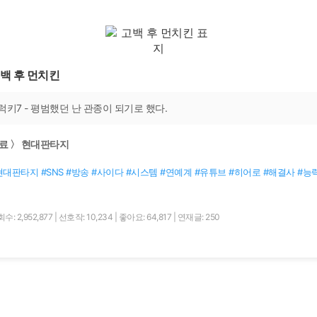
백 후 먼치킨
럭키7 - 평범했던 난 관종이 되기로 했다.
료 〉 현대판타지
현대판타지 #SNS #방송 #사이다 #시스템 #연예계 #유튜브 #히어로 #해결사 #능
수: 2,952,877
|
선호작: 10,234
|
좋아요: 64,817
|
연재글: 250