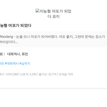
능형 여포가 되었다
Woodang - 눈을 뜨니 여포가 되어버렸다. 여포 좋지, 그런데 문제는 장소가
하비성이다...
료 〉 대체역사, 퓨전
퓨전 #대체역사 #삼국지
수: 1,030,568
|
선호작: 3,263
|
좋아요: 22,714
|
연재글: 106