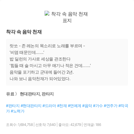
착각 속 음악 천재
랏쏘 - 존 레논의 목소리로 노래를 부르며 -
‘비염 때문인데…….’
밥 딜런의 가사로 세상을 관조한다
‘힘들 때 술 마시고 아무 얘기나 적은 건데…….’
음악을 포기하고 군대에 들어간 2년.
나와 보니 음악천재가 되어있었다.
유료 〉 현대판타지, 판타지
#판타지 #현대판타지 #드라마 #천재 #연예계 #음악 #가수 #연주가 #작곡
가 #노력가
조회수: 1,694,758
|
선호작: 7,640
|
좋아요: 42,679
|
연재글: 186