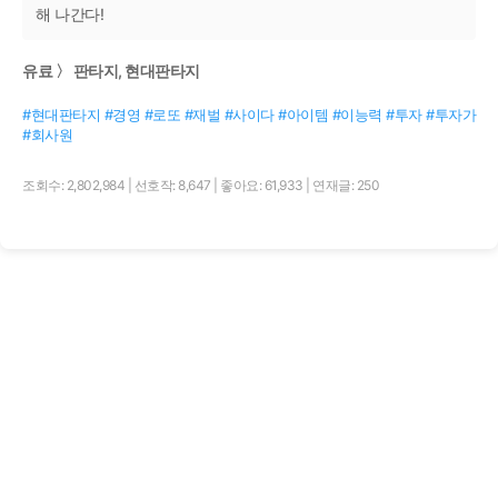
해 나간다!
유료 〉 판타지, 현대판타지
#현대판타지 #경영 #로또 #재벌 #사이다 #아이템 #이능력 #투자 #투자가
#회사원
조회수: 2,802,984
|
선호작: 8,647
|
좋아요: 61,933
|
연재글: 250