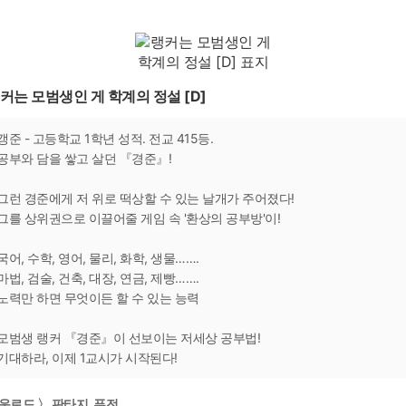
커는 모범생인 게 학계의 정설 [D]
갱준 - 고등학교 1학년 성적. 전교 415등.
공부와 담을 쌓고 살던 『경준』!
그런 경준에게 저 위로 떡상할 수 있는 날개가 주어졌다!
그를 상위권으로 이끌어줄 게임 속 '환상의 공부방'이!
국어, 수학, 영어, 물리, 화학, 생물…….
마법, 검술, 건축, 대장, 연금, 제빵…….
노력만 하면 무엇이든 할 수 있는 능력
모범생 랭커 『경준』이 선보이는 저세상 공부법!
기대하라, 이제 1교시가 시작된다!
운로드 〉 판타지, 퓨전