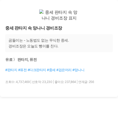
중세 판타지 속 망나니 경비조장
곰돌이는 - 노동법도 없는 무식한 중세.
경비조장은 오늘도 뺑이를 친다.
유료 〉 판타지, 퓨전
#판타지 #퓨전 #다크판타지 #중세 #검은머리 #망나니
조회수: 4,737,469
|
선호작: 23,230
|
좋아요: 237,864
|
연재글: 256