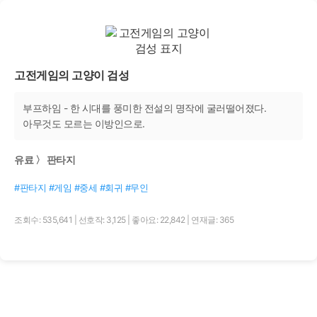
고전게임의 고양이 검성
부프하임 - 한 시대를 풍미한 전설의 명작에 굴러떨어졌다.
아무것도 모르는 이방인으로.
유료 〉 판타지
#판타지 #게임 #중세 #회귀 #무인
조회수: 535,641
|
선호작: 3,125
|
좋아요: 22,842
|
연재글: 365