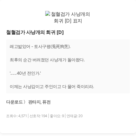
철혈검가 사냥개의 회귀 [D]
레고밟았어 - 토사구팽(兎死狗烹).
최후의 순간 버려졌던 사냥개가 돌아왔다.
'......40년 전인가.'
이제는 사냥감이고 주인이고 다 물어 죽이리라.
다운로드 〉 판타지, 퓨전
조회수: 4,571
|
선호작: 194
|
좋아요: 9
|
연재글: 20