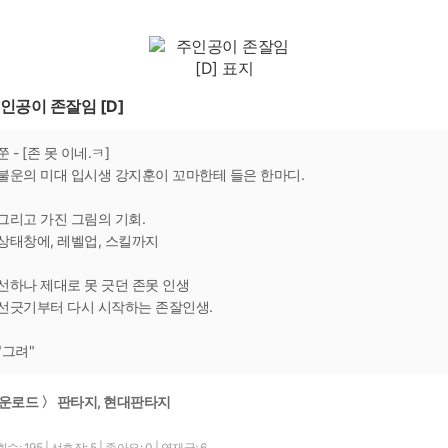
인공이 존잘임 [D]
쭌 - [존 못 이네.ㅋ]
불운의 미대 입시생 강지훈이 꼬마한테 들은 한마디.
그리고 가진 그림의 기회.
상태창에, 레벨업, 스킬까지
선하나 제대로 못 긋던 존못 인생
선긋기부터 다시 시작하는 존잘인생.
"그려"
운로드 〉 판타지, 현대판타지
수: 195
|
선호작: 5
|
좋아요: 0
|
연재글: 6