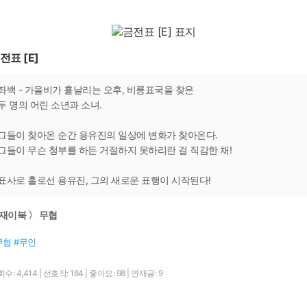
전표 [E]
좌백 - 가을비가 흩날리는 오후, 비룡표국을 찾은
두 명의 어린 소년과 소녀.
그들이 찾아온 순간 용유진의 일상에 변화가 찾아온다.
그들이 무슨 청부를 하든 거절하지 못하리란 걸 직감한 채!
표사로 홀로선 용유진, 그의 새로운 표행이 시작된다!
재이북 〉 무협
무협 #무인
수: 4,414
|
선호작: 184
|
좋아요: 98
|
연재글: 9