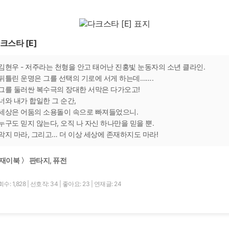
크스타 [E]
김현우 - 저주라는 천형을 안고 태어난 진홍빛 눈동자의 소년 클라인.
뒤틀린 운명은 그를 선택의 기로에 서게 하는데…….
그를 둘러싼 복수극의 장대한 서막은 다가오고!
너와 내가 합일한 그 순간,
세상은 어둠의 소용돌이 속으로 빠져들었으니.
누구도 믿지 않는다, 오직 나 자신 하나만을 믿을 뿐.
막지 마라, 그리고… 더 이상 세상에 존재하지도 마라!
재이북 〉 판타지, 퓨전
수: 1,828
|
선호작: 34
|
좋아요: 23
|
연재글: 24