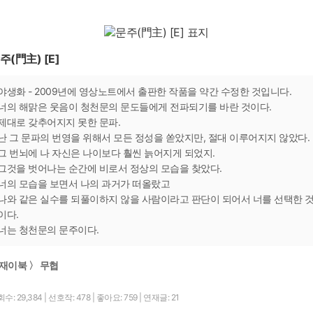
주(門主) [E]
야생화 - 2009년에 영상노트에서 출판한 작품을 약간 수정한 것입니다.
너의 해맑은 웃음이 청천문의 문도들에게 전파되기를 바란 것이다.
제대로 갖추어지지 못한 문파.
난 그 문파의 번영을 위해서 모든 정성을 쏟았지만, 절대 이루어지지 않았다.
그 번뇌에 나 자신은 나이보다 훨씬 늙어지게 되었지.
그것을 벗어나는 순간에 비로서 정상의 모습을 찾았다.
너의 모습을 보면서 나의 과거가 떠올랐고
나와 같은 실수를 되풀이하지 않을 사람이라고 판단이 되어서 너를 선택한 
이다.
너는 청천문의 문주이다.
재이북 〉 무협
수: 29,384
|
선호작: 478
|
좋아요: 759
|
연재글: 21