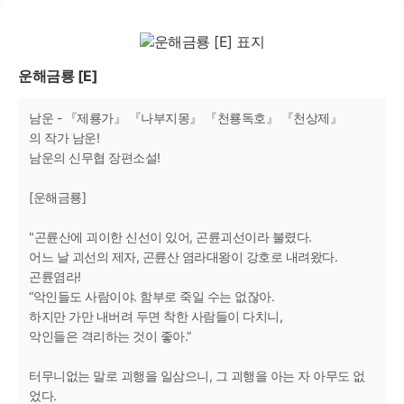
운해금룡 [E]
남운 - 『제룡가』 『나부지몽』 『천룡독호』 『천상제』
의 작가 남운!
남운의 신무협 장편소설!
[운해금룡]
"곤륜산에 괴이한 신선이 있어, 곤륜괴선이라 불렸다.
어느 날 괴선의 제자, 곤륜산 염라대왕이 강호로 내려왔다.
곤륜염라!
“악인들도 사람이야. 함부로 죽일 수는 없잖아.
하지만 가만 내버려 두면 착한 사람들이 다치니,
악인들은 격리하는 것이 좋아.”
터무니없는 말로 괴행을 일삼으니, 그 괴행을 아는 자 아무도 없
었다.