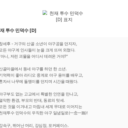
재 투수 민덕수 [D]
창세후 - 거구의 산골 소년이 야구공을 던지자,
모든 야구계 인사들이 눈을 크게 뜨며 외쳤다.
"아니, 저런 괴물을 어디서 데려온 거야?"
산골마을에서 동네 야구를 하던 한 소년.
기억력이 좋아 라디오 중계로 야구 용어를 배우고,
혼자서 나무에 돌맹이를 던지며 시간을 때웠다.
야구부도 없는 고교에서 특별한 인연을 만나고,
열악한 환경, 부모의 반대, 동료의 텃세.
모든 것을 이겨내고 마침내 세계 무대로 이어지는
천재투수 민덕수의 우직한 야구 일념일로(一念一路)!
강속구, 뛰어난 머리, 강심장, 포커페이스.