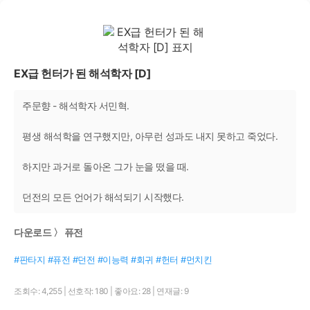
EX급 헌터가 된 해석학자 [D]
주문향 - 해석학자 서민혁.
평생 해석학을 연구했지만, 아무런 성과도 내지 못하고 죽었다.
하지만 과거로 돌아온 그가 눈을 떴을 때.
던전의 모든 언어가 해석되기 시작했다.
다운로드 〉 퓨전
#판타지 #퓨전 #던전 #이능력 #회귀 #헌터 #먼치킨
조회수: 4,255
|
선호작: 180
|
좋아요: 28
|
연재글: 9