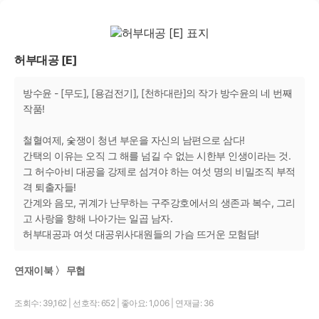
허부대공 [E]
방수윤 - [무도], [용검전기], [천하대란]의 작가 방수윤의 네 번째
작품!
철혈여제, 숯쟁이 청년 부운을 자신의 남편으로 삼다!
간택의 이유는 오직 그 해를 넘길 수 없는 시한부 인생이라는 것.
그 허수아비 대공을 강제로 섬겨야 하는 여섯 명의 비밀조직 부적
격 퇴출자들!
간계와 음모, 귀계가 난무하는 구주강호에서의 생존과 복수, 그리
고 사랑을 향해 나아가는 일곱 남자.
허부대공과 여섯 대공위사대원들의 가슴 뜨거운 모험담!
연재이북 〉 무협
조회수: 39,162
|
선호작: 652
|
좋아요: 1,006
|
연재글: 36