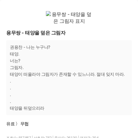
용무쌍 - 태양을 덮은 그림자
권용찬 - 나는 누구냐?
태양.
너는?
그림자.
태양이 떠올라야 그림자가 존재할 수 있느니라. 절대 잊지 마라.
.
.
.
.
태양을 뒤덮으리라
유료 〉 무협
조회수: 557,857
|
선호작: 752
|
좋아요: 26,130
|
연재글: 204