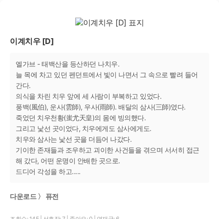
이계치우 [D]
엘가브 - 태백산을 등산하던 나치우.
늘 목에 차고 있던 펜던트에서 빛이 나면서 그 속으로 빨려 들어
간다.
의식을 차린 치우 앞에 세 사람이 부복하고 있었다.
풍백(風伯), 운사(雲師), 우사(雨師). 배달의 삼사(三師)였다.
죽었던 치우천황(蚩尤天皇)의 몸에 빙의했다.
그리고 낯선 곳이었다, 치우에게도 삼사에게도.
치우와 삼사는 낯선 곳을 더듬어 나갔다.
기이한 존재들과 조우하고 괴이한 사건들을 겪으며 서서히 접근
해 갔다, 어떤 운명이 안배한 곳으로.
드디어 각성을 하고.....
다운로드 〉 퓨전
조회수: 145
|
선호작: 7
|
좋아요: 0
|
연재글: 6