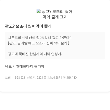
광고? 모조리 씹어먹어 줄게
사운드바 - [예산이 얼마냐. 나 광고 만든다.]
[광고, 금이빨 빼고 모조리 씹어 먹어줄께.]
광고에 푹빠진 한남자의 대박 연성기.
유료 〉 현대판타지, 판타지
조회수: 368,921
|
선호작: 922
|
좋아요: 9,287
|
연재글: 180