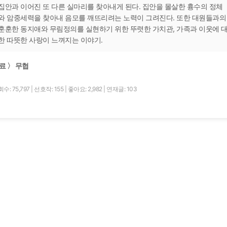
집안과 이어진 또 다른 실마리를 찾아내게 된다. 집안을 몰살한 흉수의 정체
와 암중세력을 찾아내 음모를 깨뜨리려는 노력이 그려진다. 또한 대원들과의
훈훈한 동지애와 무림정의를 실현하기 위한 뚜렷한 가치관, 가족과 이웃에 
한 따뜻한 사랑이 느껴지는 이야기.
료 〉 무협
수: 75,797
|
선호작: 155
|
좋아요: 2,982
|
연재글: 103