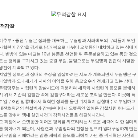
적감찰
미추부 - 중원 무림은 정파를 대표하는 무림맹과 사파흑도의 무리들이 모인
사협련이 장강을 경계로 남과 북으로 나뉘어 오랫동안 대치하고 있는 상태이
다. 변방에 있는 마교는 10년 봉문을 선언한 뒤 두문불출하고 있는 동안 겉으
로는 평화를 구가하고 있는 중원 무림, 물밑으로는 무림맹과 협련의 치열한
냉전이 계속되고 있다.
치열한 정보전과 상대의 수장을 암살하려는 시도가 계속되면서 무림맹은 구
파일방과 오대세가가 자파의 이익을 위해 음모술수가 전개되고 있는 상태.
무림맹주는 사협련의 암살시도에 격분하여 세작과 사협련의 음모를 분쇄하
기 위해 기존의 감찰단 속에 감찰구대라는 새로운 조직을 만든다. 이곳에 특
수임무조인 암룡대에서 혁혁한 성과를 올린 위지혁이 감찰대주로 부임하고
내전호위전의 한설벽과 감숙분타에서 오랫동안 일해온 감찰사령 허난도가
조를 맞추어 맹내 살인사건과 강력사건들을 해결해나간다.
그 과정에서 오랫동안 이어온 평화를 깨뜨리려는 새로운 세력에 대한 실마리
를 찾아내게 되는데, 사협련과 무림맹과의 전쟁을 일으켜 양패구상하게 만든
뒤 무림을 지배하려는 암중 세력의 음모를 파헤쳐 가던 중 위지혁은 자신의