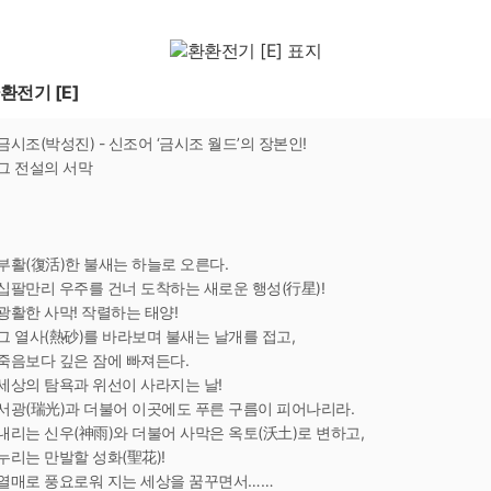
환전기 [E]
금시조(박성진) - 신조어 ‘금시조 월드’의 장본인!
그 전설의 서막
부활(復活)한 불새는 하늘로 오른다.
십팔만리 우주를 건너 도착하는 새로운 행성(行星)!
광활한 사막! 작렬하는 태양!
그 열사(熱砂)를 바라보며 불새는 날개를 접고,
죽음보다 깊은 잠에 빠져든다.
세상의 탐욕과 위선이 사라지는 날!
서광(瑞光)과 더불어 이곳에도 푸른 구름이 피어나리라.
내리는 신우(神雨)와 더불어 사막은 옥토(沃土)로 변하고,
누리는 만발할 성화(聖花)!
열매로 풍요로워 지는 세상을 꿈꾸면서……