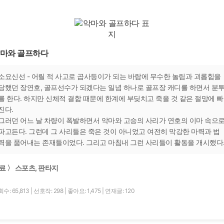
마와 골프하다
소요신선 - 어릴 적 사고로 곱사등이가 되는 바람에 무수한 놀림과 괴롭힘을
당했던 장연호, 골프선수가 되겠다는 일념 하나로 골프장 캐디를 하면서 분
를 한다. 하지만 신체적 결함 때문에 한계에 부딪치고 죽을 것 같은 절망에 빠
진다.
그러던 어느 날 차량이 폭발하면서 악마와 고승의 사리가 연호의 이마 속으
파고든다. 그런데 그 사리들은 죽은 것이 아니었고 여전히 막강한 마력과 법
력을 품어내는 존재들이었다. 그리고 마침내 그런 사리들이 활동을 개시했다
료 〉 스포츠, 판타지
수: 65,813
|
선호작: 298
|
좋아요: 1,475
|
연재글: 120