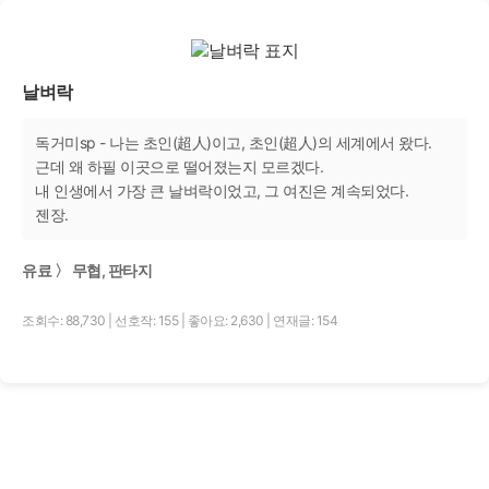
날벼락
독거미sp - 나는 초인(超人)이고, 초인(超人)의 세계에서 왔다.
근데 왜 하필 이곳으로 떨어졌는지 모르겠다.
내 인생에서 가장 큰 날벼락이었고, 그 여진은 계속되었다.
젠장.
유료 〉 무협, 판타지
조회수: 88,730
|
선호작: 155
|
좋아요: 2,630
|
연재글: 154