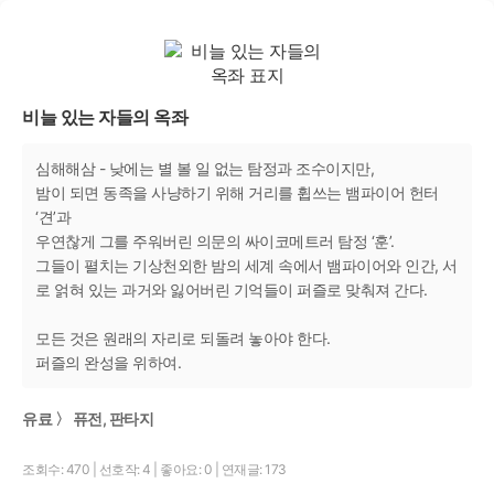
비늘 있는 자들의 옥좌
심해해삼 - 낮에는 별 볼 일 없는 탐정과 조수이지만,
밤이 되면 동족을 사냥하기 위해 거리를 휩쓰는 뱀파이어 헌터
‘견’과
우연찮게 그를 주워버린 의문의 싸이코메트러 탐정 ‘훈’.
그들이 펼치는 기상천외한 밤의 세계 속에서 뱀파이어와 인간, 서
로 얽혀 있는 과거와 잃어버린 기억들이 퍼즐로 맞춰져 간다.
모든 것은 원래의 자리로 되돌려 놓아야 한다.
퍼즐의 완성을 위하여.
유료 〉 퓨전, 판타지
조회수: 470
|
선호작: 4
|
좋아요: 0
|
연재글: 173