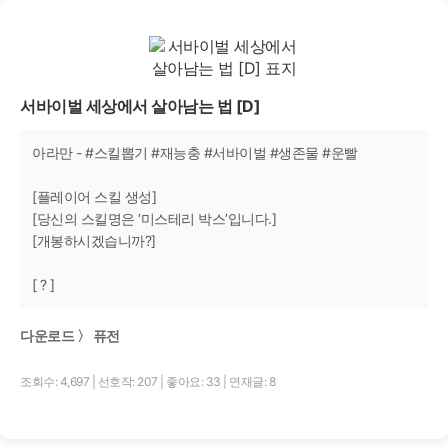
서바이벌 세상에서 살아남는 법 [D]
아라만 - #스킬뽑기 #재능충 #서바이벌 #생존물 #운빨
[플레이어 스킬 생성]
[당신의 스킬명은 ‘미스테리 박스’입니다.]
[개봉하시겠습니까?]
[ ? ]
다운로드 〉 퓨전
조회수: 4,697
|
선호작: 207
|
좋아요: 33
|
연재글: 8