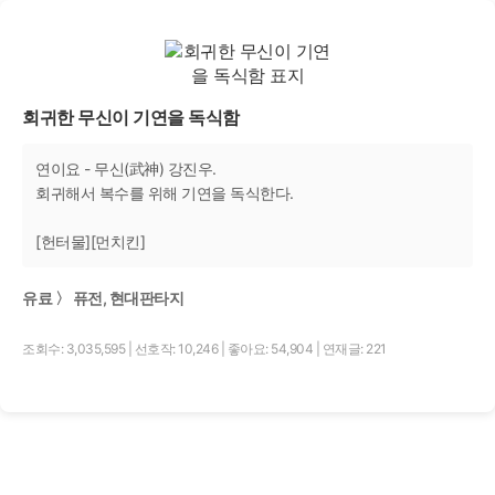
회귀한 무신이 기연을 독식함
연이요 - 무신(武神) 강진우.
회귀해서 복수를 위해 기연을 독식한다.
[헌터물][먼치킨]
유료 〉 퓨전, 현대판타지
조회수: 3,035,595
|
선호작: 10,246
|
좋아요: 54,904
|
연재글: 221