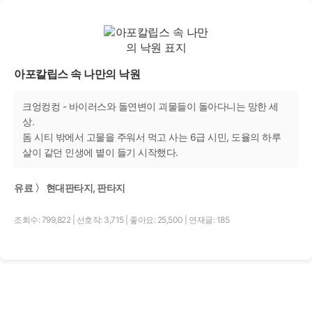
아포칼립스 속 나만의 낙원
크엉컹컹 - 바이러스와 돌연변이 괴물들이 돌아다니는 망한 세
상.
돔 시티 밖에서 고물을 주워서 먹고 사는 6급 시민, 도율의 하루
살이 같던 인생에 볕이 들기 시작했다.
유료 〉 현대판타지, 판타지
조회수: 799,822
|
선호작: 3,715
|
좋아요: 25,500
|
연재글: 185