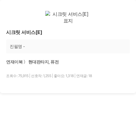
시크릿 서비스[E]
진필명 -
연재이북 〉 현대판타지, 퓨전
조회수: 75,915
|
선호작: 1,255
|
좋아요: 1,318
|
연재글: 18