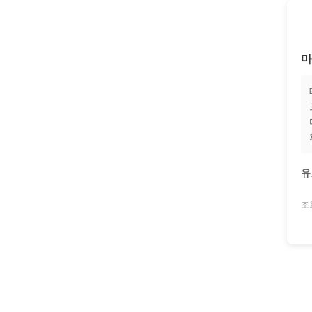
마
유
조회