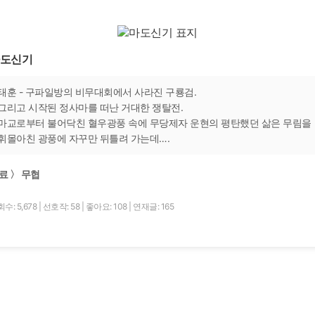
도신기
태훈 - 구파일방의 비무대회에서 사라진 구룡검.
그리고 시작된 정사마를 떠난 거대한 쟁탈전.
마교로부터 불어닥친 혈우광풍 속에 무당제자 운현의 평탄했던 삶은 무림을
휘몰아친 광풍에 자꾸만 뒤틀려 가는데….
료 〉 무협
수: 5,678
|
선호작: 58
|
좋아요: 108
|
연재글: 165