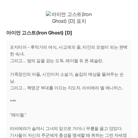
아이언 고스트(Iron Ghost) [D]
포지티아 - 후작가의 여식, 사교계의 꽃, 타인의 모범이 되는 완벽
한 숙녀.
그리고… 밤의 길을 걷는 도둑. 레이첼 듀 폰 페슬린.
가죽장인의 아들, 시인이자 소설가, 술집의 매상을 올려주는 손
님.
그리고… 혁명군 부대를 이끄는 지도자. 리비에라 엘 에니히스.
***
“레이첼.”
리비에라가 슬며시 그녀의 앞으로 가더니 무릎을 꿇고 앉았다.
기사들이 자신의 주군에게 충성을 맹세할 때 취하는 그런 자세였