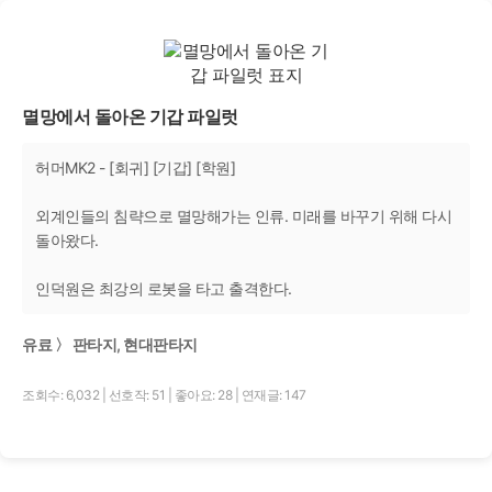
멸망에서 돌아온 기갑 파일럿
허머MK2 - [회귀] [기갑] [학원]
외계인들의 침략으로 멸망해가는 인류. 미래를 바꾸기 위해 다시
돌아왔다.
인덕원은 최강의 로봇을 타고 출격한다.
유료 〉 판타지, 현대판타지
조회수: 6,032
|
선호작: 51
|
좋아요: 28
|
연재글: 147