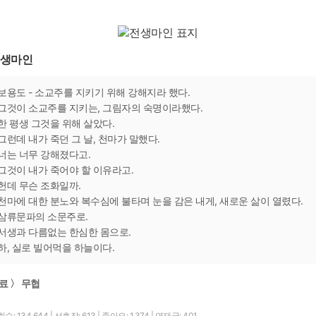
생마인
보용도 - 소교주를 지키기 위해 강해지라 했다.
그것이 소교주를 지키는, 그림자의 숙명이라했다.
한 평생 그것을 위해 살았다.
그런데 내가 죽던 그 날, 천마가 말했다.
너는 너무 강해졌다고.
그것이 내가 죽어야 할 이유라고.
헌데 무슨 조화일까.
천마에 대한 분노와 복수심에 불타며 눈을 감은 내게, 새로운 삶이 열렸다.
삼류문파의 소문주로.
서생과 다름없는 한심한 몸으로.
하, 실로 빌어먹을 하늘이다.
료 〉 무협
수: 134,644
|
선호작: 613
|
좋아요: 1,374
|
연재글: 401