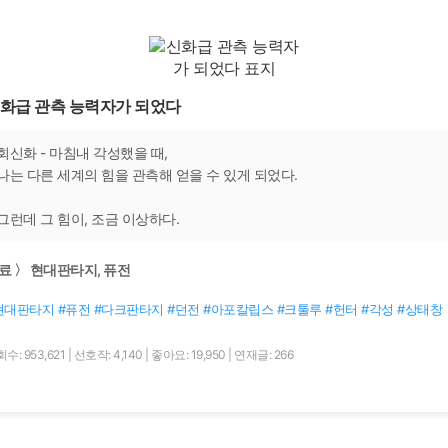
화급 관측 능력자가 되었다
회신화 - 마침내 각성했을 때,
나는 다른 세계의 힘을 관측해 얻을 수 있게 되었다.
그런데 그 힘이, 조금 이상하다.
료 〉 현대판타지, 퓨전
현대판타지 #퓨전 #다크판타지 #던전 #아포칼립스 #크툴루 #헌터 #각성 #상태창
수: 953,621
|
선호작: 4,140
|
좋아요: 19,950
|
연재글: 266