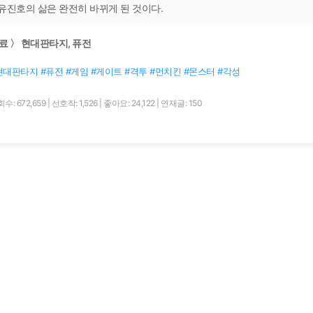
유진호의 삶은 완전히 바뀌게 된 것이다.
료 〉 현대판타지, 퓨전
현대판타지 #퓨전 #게임 #게이트 #격투 #먼치킨 #몬스터 #각성
수: 672,659
|
선호작: 1,526
|
좋아요: 24,122
|
연재글: 150