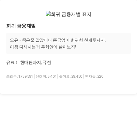
회귀 금융재벌
오유 - 죽은줄 알았더니 뜬금없이 회귀한 천재투자자.
이왕 다시사는거 후회없이 살아보자!
유료 〉 현대판타지, 퓨전
조회수: 1,759,591
|
선호작: 5,401
|
좋아요: 29,450
|
연재글: 220