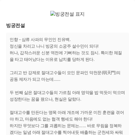
빙궁전설
인향 - 삼류 사파의 무인인 진유백.
정신을 차리고 나니 빙궁의 소궁주 설수민이 되다!
허나, 갑작스러운 신분 역전에 기뻐하는 것도 잠시. 특이한 체질
을 타고 태어났다는 이유로 납치를 당하게 된다.
그리고 반 강제로 절대고수들이 모인 문파인 약천문(弱天門)의
공동 제자가 되고 마는데……
두 번째 삶은 절대고수들의 가르침 아래 영약을 밥 먹듯이 먹으며
성장한다는 꿈을 꿨으나, 현실은 달랐다.
절대고수를 만든다는 명목 아래 개조에 가까운 미친 훈련을 겪어
야 하고, 마음에도 없는 협객 행세도 해야 한다!
하지만 무엇보다 그를 괴롭히는 문제는…… 바로 무림을 정복하
겠다는 일념 아래 절대고수를 찍어내듯 배출하는 군천세와 싸워