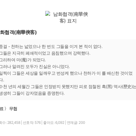
화협객(南華俠客)
중걸 - 천하는 넓었으나 한 번도 그들을 이겨 본 적이 없다.
그들은 지극히 폐쇄적이었고 음침했으며 강력했다.
그리하여 마(魔)가 되었다.
그러나 알려진 모두가 진실은 아니었다.
일찍이 그들은 세상을 일깨우고 번성케 했으나 천하가 이 를 배신한 것이었
다.
수천 년의 세월간 그들은 인정받지 못했지만 피로 점철된 흑(黑) 역사(歷史)
생생히 그들이 강자였음을 증명한다.
료 〉 무협
수: 282,458
|
선호작: 576
|
좋아요: 6,092
|
연재글: 200