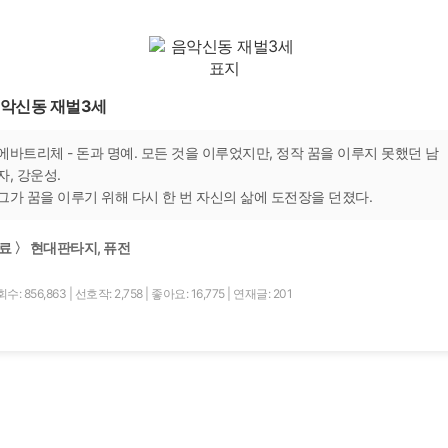
악신동 재벌3세
에바트리체 - 돈과 명예. 모든 것을 이루었지만, 정작 꿈을 이루지 못했던 남
자, 강운성.
그가 꿈을 이루기 위해 다시 한 번 자신의 삶에 도전장을 던졌다.
료 〉 현대판타지, 퓨전
수: 856,863
|
선호작: 2,758
|
좋아요: 16,775
|
연재글: 201