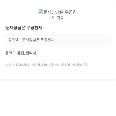
둔재장남은 무공천재
장진백 - 둔재장남은 무공천재
유료 〉 퓨전, 판타지
조회수: 1,480,602
|
선호작: 4,164
|
좋아요: 27,896
|
연재글: 176