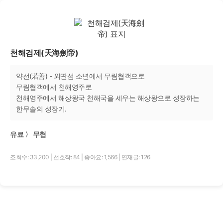
천해검제(天海劍帝)
약선(若善) - 외딴섬 소년에서 무림협객으로
무림협객에서 천해영주로
천해영주에서 해상왕국 천해국을 세우는 해상왕으로 성장하는
한무솔의 성장기.
유료 〉 무협
조회수: 33,200
|
선호작: 84
|
좋아요: 1,566
|
연재글: 126