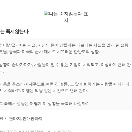
는 죽지않는다
허머MK2 - 어린 시절, 자신의 몸이 남들과는 다르다는 사실을 알게 된 설동,
훗날, 중국과 미국의 군사 대치로 시끄러운 한반도의 상황.
상황이 끝나자마자, 사람들이 알 수 없는 기침이 시작되고, 이상하게 변해 간
다.
마음을 추스리려 제주도로 여행 간 설동, 그 앞에 변해가는 사람들이 나타나
기 시작하고, 여행은 악몽 같은 시간으로 변해 간다.
그 속에서 설동은 어떻게 이 상황을 극복해 나갈까?
료 〉 판타지, 현대판타지
수: 7,037
|
선호작: 35
|
좋아요: 81
|
연재글: 194