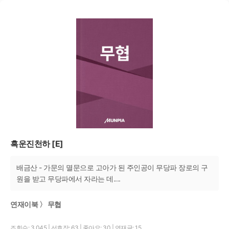
흑운진천하 [E]
배금산 - 가문의 멸문으로 고아가 된 주인공이 무당파 장로의 구
원을 받고 무당파에서 자라는 데....
연재이북 〉 무협
조회수: 3,045
|
선호작: 63
|
좋아요: 30
|
연재글: 15