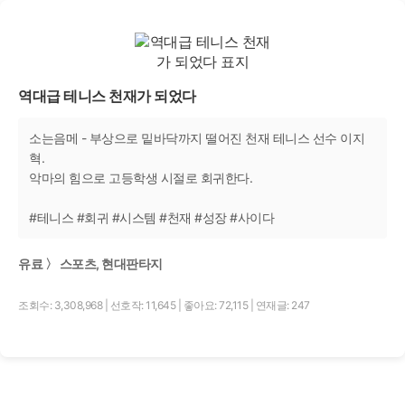
역대급 테니스 천재가 되었다
소는음메 - 부상으로 밑바닥까지 떨어진 천재 테니스 선수 이지
혁.
악마의 힘으로 고등학생 시절로 회귀한다.
#테니스 #회귀 #시스템 #천재 #성장 #사이다
유료 〉 스포츠, 현대판타지
조회수: 3,308,968
|
선호작: 11,645
|
좋아요: 72,115
|
연재글: 247