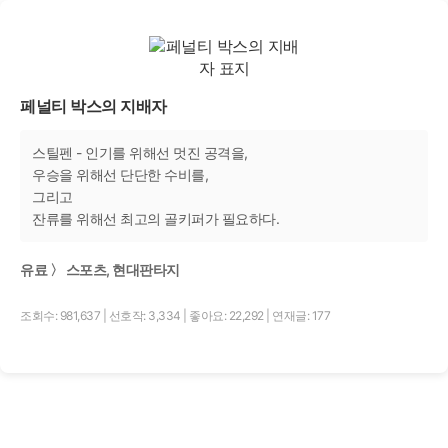
페널티 박스의 지배자
스틸펜 - 인기를 위해선 멋진 공격을,
우승을 위해선 단단한 수비를,
그리고
잔류를 위해선 최고의 골키퍼가 필요하다.
유료 〉 스포츠, 현대판타지
조회수: 981,637
|
선호작: 3,334
|
좋아요: 22,292
|
연재글: 177