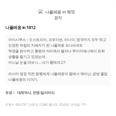
나폴레옹 in 1812
아이시루스 - 오스트리아, 프로이센, 러시아, 영국까지 모두 꺾고
진정한 유럽의 지배자가 된 나폴레옹 보나파르트
혁명을 완수하고 통령의 자리에서 물러나 루이지애나에서 은퇴
생활을 즐기고 있었는데
어느날 눈을 떠보니... 내가 황제라고?
러시아 원정 직전 평행세계 나폴레옹의 몸에서 깨어난, 공방 풀업
나폴레옹의 이야기.
유료 〉 대체역사, 전쟁·밀리터리
조회수: 630,797
|
선호작: 2,268
|
좋아요: 20,824
|
연재글: 170