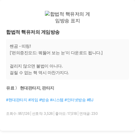
합법적 핵유저의 게임방송
쌘곰 - 띠링!
[‘편의증진모드: 꿰뚫어 보는 눈’이 다운로드 됩니다.]
걸리지 않으면 불법이 아니다.
걸릴 수 없는 핵 역시 마찬가지다.
유료 〉 현대판타지, 판타지
#현대판타지 #게임 #방송 #시스템 #인터넷방송 #BJ
조회수: 951,126
|
선호작: 3,526
|
좋아요: 17,518
|
연재글: 230